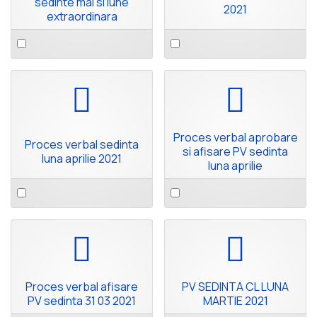
sedinte mai si iune
2021
extraordinara
Select
Select
an
an
item
item
pdf
pdf
Proces verbal aprobare
Proces verbal sedinta
si afisare PV sedinta
luna aprilie 2021
luna aprilie
Select
Select
an
an
item
item
pdf
pdf
Proces verbal afisare
PV SEDINTA CL LUNA
PV sedinta 31 03 2021
MARTIE 2021