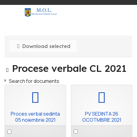
Download selected
Image
Procese verbale CL 2021
Search for documents
pdf
pdf
Proces verbal sedinta
PV SEDINTA 26
05 noiembrie 2021
OCOTMBRIE 2021
Select
Select
an
an