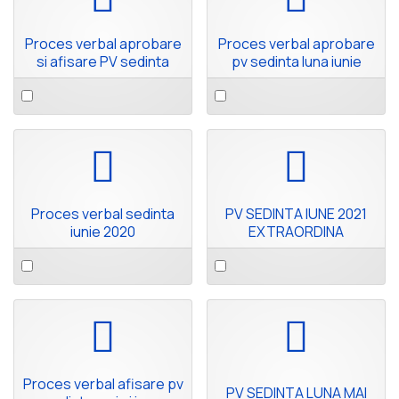
Proces verbal aprobare
Proces verbal aprobare
si afisare PV sedinta
pv sedinta luna iunie
Select
Select
an
an
item
item
pdf
pdf
Proces verbal sedinta
PV SEDINTA IUNE 2021
iunie 2020
EXTRAORDINA
Select
Select
an
an
item
item
pdf
pdf
Proces verbal afisare pv
PV SEDINTA LUNA MAI