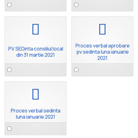
Select
Select
an
an
item
item
pdf
pdf
Proces verbal aprobare
PV SEDinta consiliul local
pv sedinta luna ianuarie
din 31 martie 2021
2021
Select
Select
an
an
item
item
pdf
Proces verbal sedinta
luna ianuarie 2021
Select
an