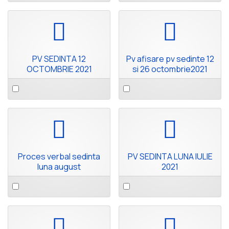
item
item
pdf
pdf
PV SEDINTA 12
Pv afisare pv sedinte 12
OCTOMBRIE 2021
si 26 octombrie2021
Select
Select
an
an
item
item
pdf
pdf
Proces verbal sedinta
PV SEDINTA LUNA IULIE
luna august
2021
Select
Select
an
an
item
item
pdf
pdf